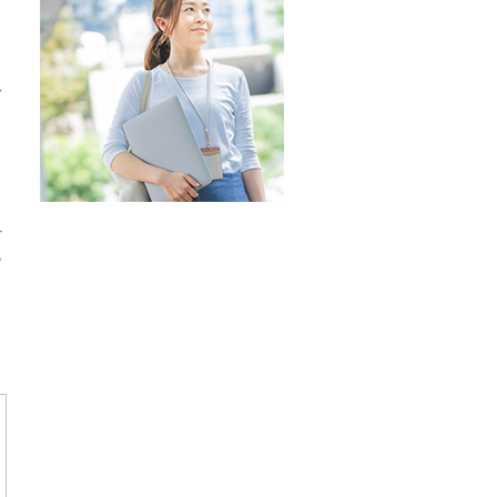
こ
い
び
そ
な
き
、
材
の
キ