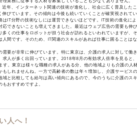
管理業務に従事する人材を募集していることも少なくありません。
す。近年、インターネット関連の技術が進化し、社会に広く普及した
きく伸びています。その傾向は今後も続いていくことが確実視されて
はIT分野の技術なしには運営できないほどです。IT技術の進化によ
対応できないことも増えてきました。最近はウェブ広告の需要も伸
より多くの仕事をロボットが担う社会が訪れるといわれていますが、
は人間です。そのため、IT関連のスキルがあれば仕事に困ることは
の需要が非常に伸びています。特に東京は、介護の求人に対して働
求人が多く出回っています。2018年8月の有効求人倍率を見ると
います。東京は様々な職種の求人がある分、他の地域よりも介護の人
かもしれませんね。一方で高齢者の数は年々増加し、介護サービス
地域と比較しても給与は高い傾向にあるので、今のうちに介護のス
のもおすすめですよ。
い人へ！