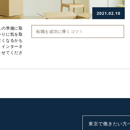
2021.02.10
しの準備に取
転職を成功に導くコツ！
かりに気を取
なくなるかも
・インターネ
ませてくださ
東京で働きたい方