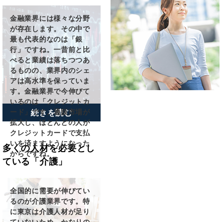
金融業界には様々な分野
が存在します。その中で
最も代表的なのは「銀
行」ですね。一昔前と比
べると業績は落ちつつあ
るものの、業界内のシェ
アは高水準を保っていま
す。金融業界で今伸びて
いるのは「クレジットカ
ード」です。通販市場が
続きを読む
拡大し、ほとんどの人が
クレジットカードで支払
いを済ますようになった
多くの人材を必要とし
からですね。
ている「介護」
全国的に需要が伸びてい
るのが介護業界です。特
に東京は介護人材が足り
ていないため、かなりの