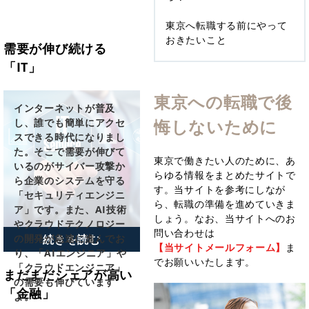
東京へ転職する前にやって
おきたいこと
需要が伸び続ける
「IT」
東京への転職で後
インターネットが普及
悔しないために
し、誰でも簡単にアクセ
スできる時代になりまし
た。そこで需要が伸びて
東京で働きたい人のために、あ
いるのがサイバー攻撃か
らゆる情報をまとめたサイトで
ら企業のシステムを守る
す。当サイトを参考にしなが
「セキュリティエンジニ
ら、転職の準備を進めていきま
ア」です。また、AI技術
しょう。なお、当サイトへのお
やクラウドテクノロジー
問い合わせは
の開発が急速に進んでお
続きを読む
【当サイトメールフォーム】
ま
り、「AIエンジニア」や
でお願いいたします。
「クラウドエンジニア」
まだまだシェアが高い
の需要も伸びています
「金融」
よ。