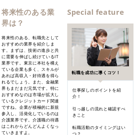
将来性のある業
Special feature
界は？
将来性のある、転職先として
おすすめの業界を紹介しま
す。まずは、技術の進歩と共
に需要を伸ばし続けているIT
業界です。東京に本社を構え
ている企業も多く、スキルが
転職を成功に導くコツ！
あれば高収入・好待遇を得ら
れるでしょう。また、金融業
界もまだまだ元気です。特に
仕事探しのポイントを紹
おすすめなのは市場が拡大し
介！
ているクレジットカード関連
ですね。企業が積極的に新規
引っ越しの流れと確認すべ
参入し、活発化しているのは
きこと
介護業界です。介護職の待遇
はこれからどんどんよくなっ
転職活動のタイミングはい
ていきますよ。
つ？